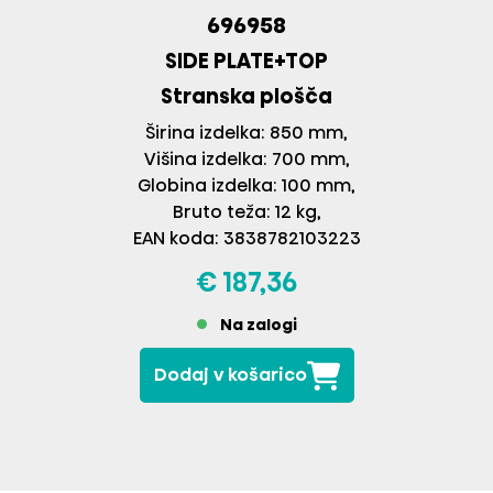
696958
SIDE PLATE+TOP
Stranska plošča
Širina izdelka: 850 mm
Višina izdelka: 700 mm
Globina izdelka: 100 mm
Bruto teža: 12 kg
EAN koda: 3838782103223
€ 187,36
Na zalogi
Dodaj v košarico