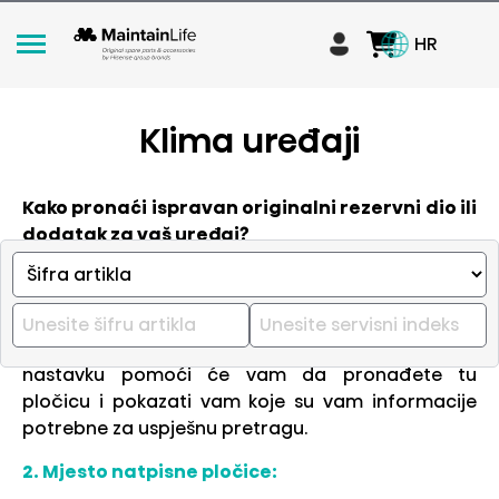
HR
Klima uređaji
Kako pronaći ispravan originalni rezervni dio ili
dodatak za vaš uređaj?
1.
Pronađite informacije na vašem uređaju
:
Pronađite natpisnu pločicu na uređaju, gdje su
navedene ključne informacije. Dijagram u
nastavku pomoći će vam da pronađete tu
pločicu i pokazati vam koje su vam informacije
potrebne za uspješnu pretragu.
2.
Mjesto natpisne pločice
: