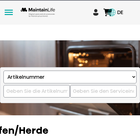
DE
fen/Herde