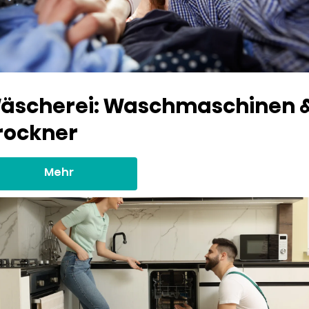
äscherei: Waschmaschinen 
rockner
Mehr