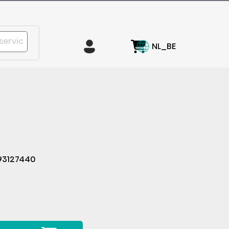
NL_BE
93127440